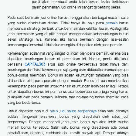
pasti akan membuat anda kalah besar. Maka, kefokusan
dalam permainan judi online ini sangat di penting sekali.
Pada saat bermain judi online harus menggunakan berbagai macam cara
yang sudah disebutkan diatas. Tidak hanya itu saja para
pemain
harus
mempunyai strategi terbaik untuk bermain dan kalahkan lawan. Apalagi, jika
jenis permainan yang di pilih sangat mengendalakn keberuntungan butuh
sekali strategi nya. Karena, jika hanya bermain dengan asal-asalan
kemenangan tersebut tidak akan mungkin didapatkan oleh para pemain.
Kemenangan adalah hal yang sangat di incar oleh para pemain, karena bisa
dapatkan keuntungan besar di permainan ini. Namun, perlu diketahui
bersama
CAPITAL303
situs judi online terpercaya tidak hanya dari
keuntungan dari hasil kemenangan saja yang akan didapatkan namun berupa
bonus-bonus melimpah. Bonus ini adalah keuntungan tambahan yang bisa
didapatkan oleh para pemain dengan mudah. Bonus ini pun memberikan
kesempatan pada pemain untuk meraih keuntungan lebih besar lagi. Tetapi,
untuk dapatkan bonus ini pun harus ada beberapa cara juga yang harus
dilakukan oleh para pemain. Karena, masing-masing bonus memiliki cara
yang berbeda-beda.
Untuk dapatkan bonus di
situs judi online terpercaya
salah satu caranya
adalah mengenali jenis-jenis bonus yang disediakan oleh situs judi
terpercaya. Dengan mengenali jenis-jenis bonus nya akan lebih mudah
meraih bonus tersebut. Salah satu bonus yang disediakan ada bonus
pendaftaran, deposit, cashback dan masih banyak lagi. Dengan adanya