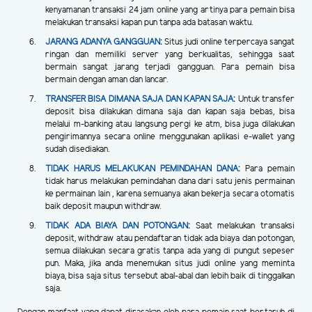
kenyamanan transaksi 24 jam online yang artinya para pemain bisa
melakukan transaksi kapan pun tanpa ada batasan waktu.
JARANG ADANYA GANGGUAN
:
Situs judi online terpercaya sangat
ringan dan memiliki server yang berkualitas, sehingga saat
bermain sangat jarang terjadi gangguan. Para pemain bisa
bermain dengan aman dan lancar.
TRANSFER BISA DIMANA SAJA DAN KAPAN SAJA
:
Untuk transfer
deposit bisa dilakukan dimana saja dan kapan saja bebas, bisa
melalui m-banking atau langsung pergi ke atm, bisa juga dilakukan
pengirimannya secara online menggunakan aplikasi e-wallet yang
sudah disediakan.
TIDAK HARUS MELAKUKAN PEMINDAHAN DANA
:
Para pemain
tidak harus melakukan pemindahan dana dari satu jenis permainan
ke permainan lain , karena semuanya akan bekerja secara otomatis
baik deposit maupun withdraw.
TIDAK ADA BIAYA DAN POTONGAN
:
Saat melakukan transaksi
deposit, withdraw atau pendaftaran tidak ada biaya dan potongan,
semua dilakukan secara gratis tanpa ada yang di pungut sepeser
pun. Maka, jika anda menemukan situs judi online yang meminta
biaya, bisa saja situs tersebut abal-abal dan lebih baik di tinggalkan
saja.