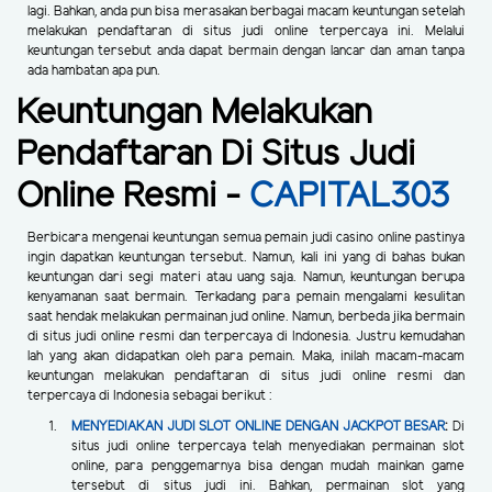
lagi. Bahkan, anda pun bisa merasakan berbagai macam keuntungan setelah
melakukan pendaftaran di situs judi online terpercaya ini. Melalui
keuntungan tersebut anda dapat bermain dengan lancar dan aman tanpa
ada hambatan apa pun.
Keuntungan Melakukan
Pendaftaran Di Situs Judi
Online Resmi -
CAPITAL303
Berbicara mengenai keuntungan semua pemain judi casino online pastinya
ingin dapatkan keuntungan tersebut. Namun, kali ini yang di bahas bukan
keuntungan dari segi materi atau uang saja. Namun, keuntungan berupa
kenyamanan saat bermain. Terkadang para pemain mengalami kesulitan
saat hendak melakukan permainan jud online. Namun, berbeda jika bermain
di situs judi online resmi dan terpercaya di Indonesia. Justru kemudahan
lah yang akan didapatkan oleh para pemain. Maka, inilah macam-macam
keuntungan melakukan pendaftaran di situs judi online resmi dan
terpercaya di Indonesia sebagai berikut :
MENYEDIAKAN JUDI SLOT ONLINE DENGAN JACKPOT BESAR
:
Di
situs judi online terpercaya telah menyediakan permainan slot
online, para penggemarnya bisa dengan mudah mainkan game
tersebut di situs judi ini. Bahkan, permainan slot yang