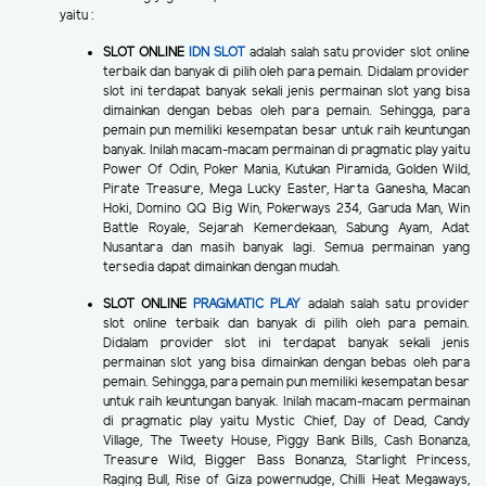
yaitu :
SLOT ONLINE
IDN SLOT
adalah salah satu provider slot online
terbaik dan banyak di pilih oleh para pemain. Didalam provider
slot ini terdapat banyak sekali jenis permainan slot yang bisa
dimainkan dengan bebas oleh para pemain. Sehingga, para
pemain pun memiliki kesempatan besar untuk raih keuntungan
banyak. Inilah macam-macam permainan di pragmatic play yaitu
Power Of Odin, Poker Mania, Kutukan Piramida, Golden Wild,
Pirate Treasure, Mega Lucky Easter, Harta Ganesha, Macan
Hoki, Domino QQ Big Win, Pokerways 234, Garuda Man, Win
Battle Royale, Sejarah Kemerdekaan, Sabung Ayam, Adat
Nusantara dan masih banyak lagi. Semua permainan yang
tersedia dapat dimainkan dengan mudah.
SLOT ONLINE
PRAGMATIC PLAY
adalah salah satu provider
slot online terbaik dan banyak di pilih oleh para pemain.
Didalam provider slot ini terdapat banyak sekali jenis
permainan slot yang bisa dimainkan dengan bebas oleh para
pemain. Sehingga, para pemain pun memiliki kesempatan besar
untuk raih keuntungan banyak. Inilah macam-macam permainan
di pragmatic play yaitu Mystic Chief, Day of Dead, Candy
Village, The Tweety House, Piggy Bank Bills, Cash Bonanza,
Treasure Wild, Bigger Bass Bonanza, Starlight Princess,
Raging Bull, Rise of Giza powernudge, Chilli Heat Megaways,