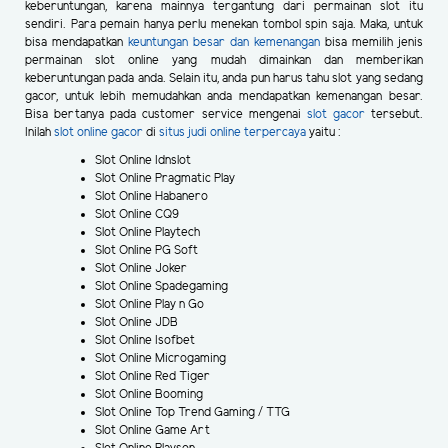
keberuntungan, karena mainnya tergantung dari permainan slot itu
sendiri. Para pemain hanya perlu menekan tombol spin saja. Maka, untuk
bisa mendapatkan
keuntungan besar dan kemenangan
bisa memilih jenis
permainan slot online yang mudah dimainkan dan memberikan
keberuntungan pada anda. Selain itu, anda pun harus tahu slot yang sedang
gacor, untuk lebih memudahkan anda mendapatkan kemenangan besar.
Bisa bertanya pada customer service mengenai
slot gacor
tersebut.
Inilah
slot online gacor
di
situs judi online terpercaya
yaitu :
Slot Online Idnslot
Slot Online Pragmatic Play
Slot Online Habanero
Slot Online CQ9
Slot Online Playtech
Slot Online PG Soft
Slot Online Joker
Slot Online Spadegaming
Slot Online Play n Go
Slot Online JDB
Slot Online Isofbet
Slot Online Microgaming
Slot Online Red Tiger
Slot Online Booming
Slot Online Top Trend Gaming / TTG
Slot Online Game Art