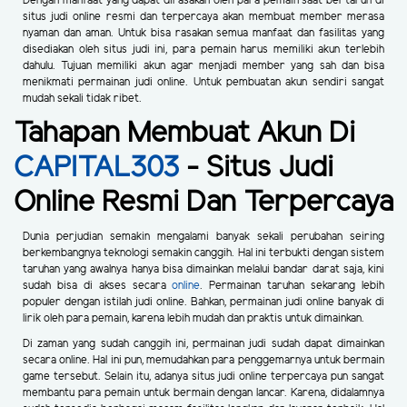
Dengan manfaat yang dapat dirasakan oleh para pemain saat bertaruh di
situs judi online resmi dan terpercaya akan membuat member merasa
nyaman dan aman. Untuk bisa rasakan semua manfaat dan fasilitas yang
disediakan oleh situs judi ini, para pemain harus memiliki akun terlebih
dahulu. Tujuan memiliki akun agar menjadi member yang sah dan bisa
menikmati permainan judi online. Untuk pembuatan akun sendiri sangat
mudah sekali tidak ribet.
Tahapan Membuat Akun Di
CAPITAL303
- Situs Judi
Online Resmi Dan Terpercaya
Dunia perjudian semakin mengalami banyak sekali perubahan seiring
berkembangnya teknologi semakin canggih. Hal ini terbukti dengan sistem
taruhan yang awalnya hanya bisa dimainkan melalui bandar darat saja, kini
sudah bisa di akses secara
online
. Permainan taruhan sekarang lebih
populer dengan istilah judi online. Bahkan, permainan judi online banyak di
lirik oleh para pemain, karena lebih mudah dan praktis untuk dimainkan.
Di zaman yang sudah canggih ini, permainan judi sudah dapat dimainkan
secara online. Hal ini pun, memudahkan para penggemarnya untuk bermain
game tersebut. Selain itu, adanya situs judi online terpercaya pun sangat
membantu para pemain untuk bermain dengan lancar. Karena, didalamnya