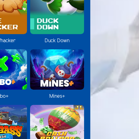
Whacker
Duck Down
mbo+
Mines+