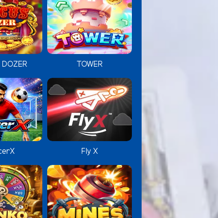
S DOZER
TOWER
cerX
Fly X