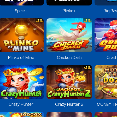
Spire+
Plinko+
Big Ba
Plinko of Mine
Chicken Dash
Cras
Crazy Hunter
Crazy Hunter 2
MONEY T